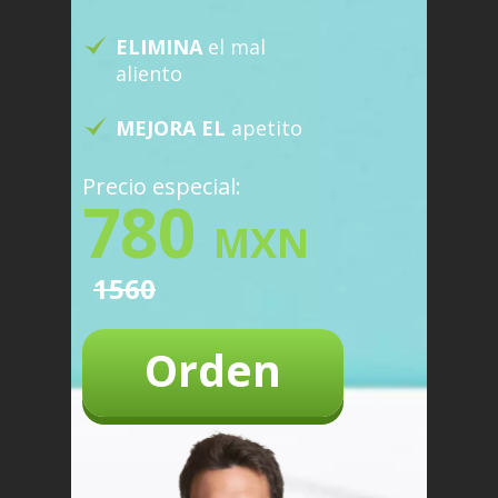
ELIMINA
el mal
aliento
MEJORA EL
apetito
Precio especial:
780
MXN
1560
Orden