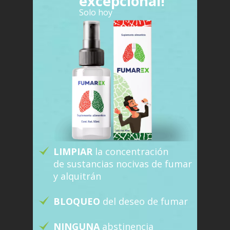
excepcional!
Solo hoy
LIMPIAR
la concentración
de sustancias nocivas de fumar
y alquitrán
BLOQUEO
del deseo de fumar
NINGUNA
abstinencia