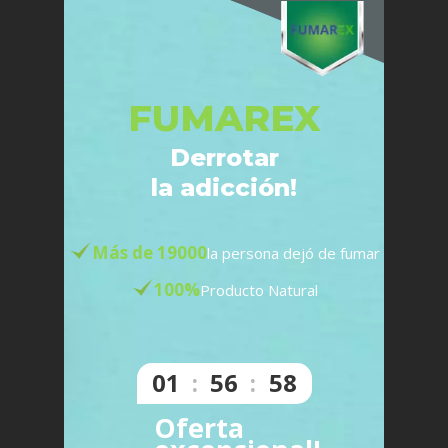
FUMAREX
Derrotar
la adicción!
Más de 19000
la persona dejó de fumar
100%
Producto Natural
01
:
56
:
57
Oferta