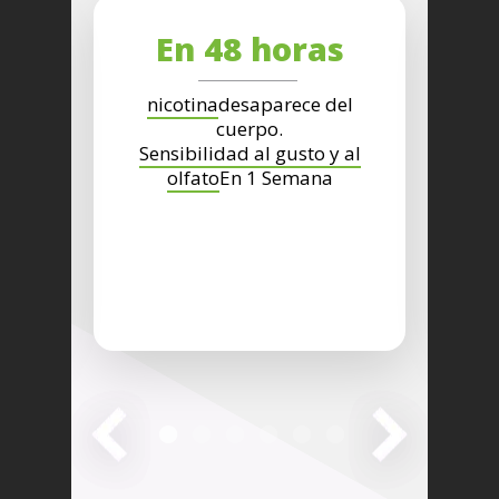
En 48 horas
d
r de
nicotina
desaparece del
Tez
ducido
cuerpo.
Sensibilidad al gusto y al
olfato
En 1 Semana